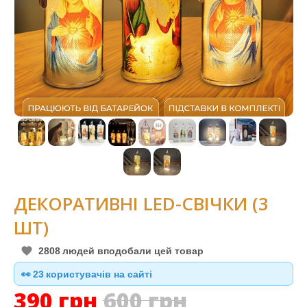
ДЕКОРАТИВНІ LED-СВІЧКИ (3
ШТ)
2808
людей вподобали цей товар
👀
23
користувачів на сайті
390
грн
600
грн