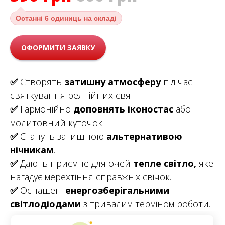
Останні
6 одиниць на складі
ОФОРМИТИ ЗАЯВКУ
✅
Створять
затишну атмосферу
під час
святкування релігійних свят.
✅
Гармонійно
доповнять іконостас
або
молитовний куточок.
✅
Стануть затишною
альтернативою
нічникам
.
✅
Дають приємне для очей
тепле світло,
яке
нагадує мерехтіння справжніх свічок.
✅
Оснащені
енергозберігальними
світлодіодами
з тривалим терміном роботи.