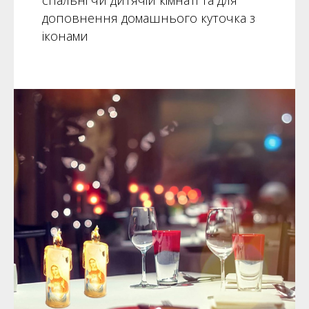
спальні чи дитячій кімнаті та для
доповнення домашнього куточка з
іконами