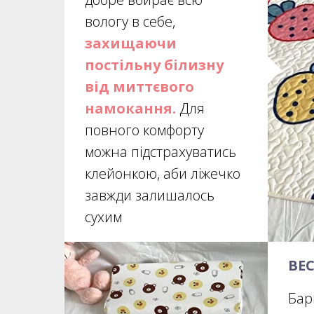
вологу в себе,
захищаючи
постільну білизну
від миттєвого
намокання.
Для
повного комфорту
можна підстрахуватись
клейонкою, аби ліжечко
завжди залишалось
сухим
ВЕ
Бар