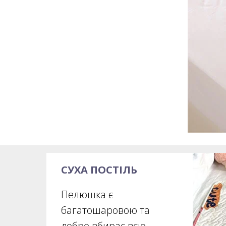
СУХА ПОСТІЛЬ
Пелюшка є
багатошаровою та
добре вбирає всю