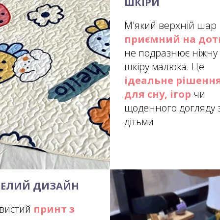
ШКІРИ
М'який верхній шар
приємний на дот
не подразнює ніжну
шкіру малюка. Це
ідеальне рішенн
для сну, ігор
чи
щоденного догляду 
дітьми
СЕЛИЙ ДИЗАЙН
вистий
принт з