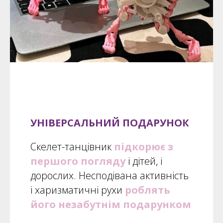
УНІВЕРСАЛЬНИЙ ПОДАРУНОК
Скелет-танцівник
підкорює з
першого погляду
і дітей, і
дорослих. Несподівана активність
і харизматичні рухи
роблять
його незабутнім подарунком