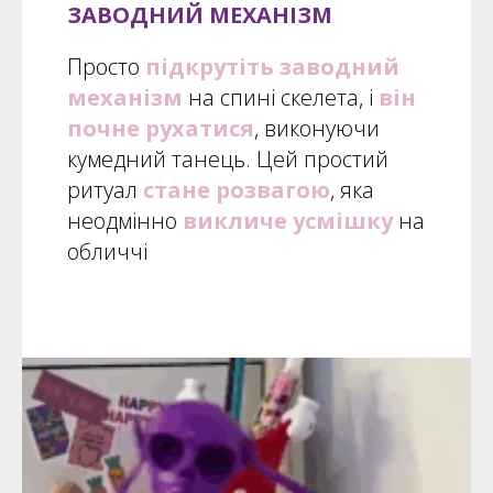
ЗАВОДНИЙ МЕХАНІЗМ
Просто
підкрутіть заводний
механізм
на спині скелета, і
він
почне рухатися
, виконуючи
кумедний танець. Цей простий
ритуал
стане розвагою
, яка
неодмінно
викличе усмішку
на
обличчі