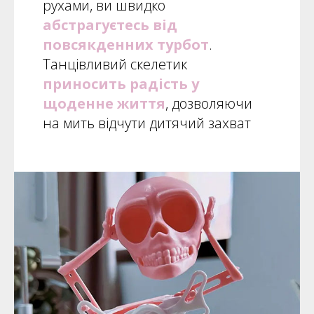
рухами, ви швидко
абстрагуєтесь від
повсякденних турбот
.
Танцівливий скелетик
приносить радість у
щоденне життя
, дозволяючи
на мить відчути дитячий захват