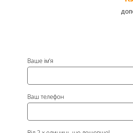
ДОП
Ваше ім'я
Ваш телефон
Від 2-х одиниць ще дешевше!