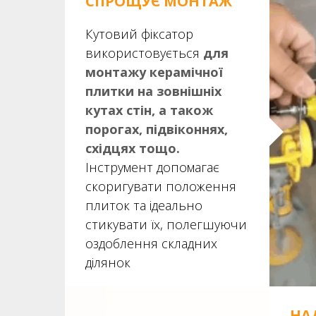
СПРОЩУЄ МОНТАЖ
Кутовий фіксатор
використовується
для
монтажу керамічної
плитки на зовнішніх
кутах стін, а також
порогах, підвіконнях,
східцях тощо.
Інструмент допомагає
скоригувати положення
плиток та ідеально
стикувати їх, полегшуючи
оздоблення складних
ділянок
НА