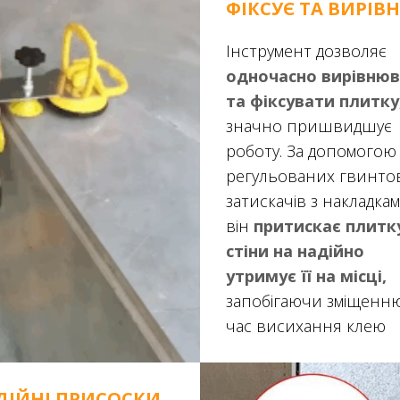
ФІКСУЄ ТА ВИРІВ
Інструмент дозволяє
одночасно вирівню
та фіксувати плитку
значно пришвидшує
роботу. За допомогою
регульованих гвинто
затискачів з накладкам
він
притискає плитк
стіни на надійно
утримує її на місці,
запобігаючи зміщенню
час висихання клею
ДІЙНІ ПРИСОСКИ