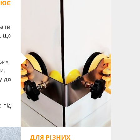
НЮЄ
вати
,
що
вих
и,
у до
 під
ДЛЯ РІЗНИХ