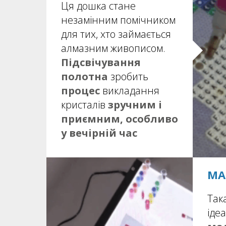
Ця дошка стане
незамінним помічником
для тих, хто займається
алмазним живописом.
Підсвічування
полотна
зробить
процес
викладання
кристалів
зручним і
приємним, особливо
у вечірній час
МА
Так
іде