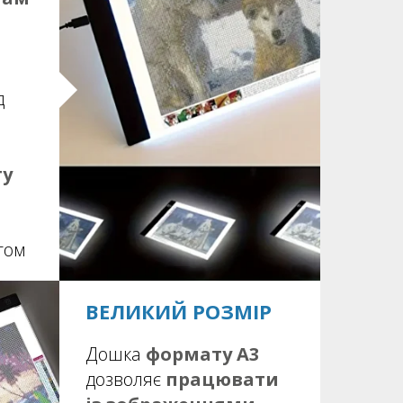
д
ту
том
ВЕЛИКИЙ РОЗМІР
Дошка
формату А3
дозволяє
працювати