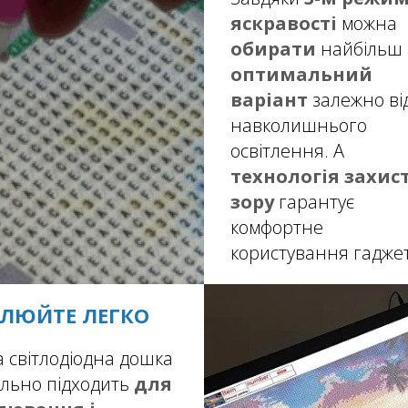
яскравості
можна
обирати
найбільш
оптимальний
варіант
залежно ві
навколишнього
освітлення. А
технологія захис
зору
гарантує
комфортне
користування гадже
ЛЮЙТЕ ЛЕГКО
а світлодіодна дошка
ально підходить
для