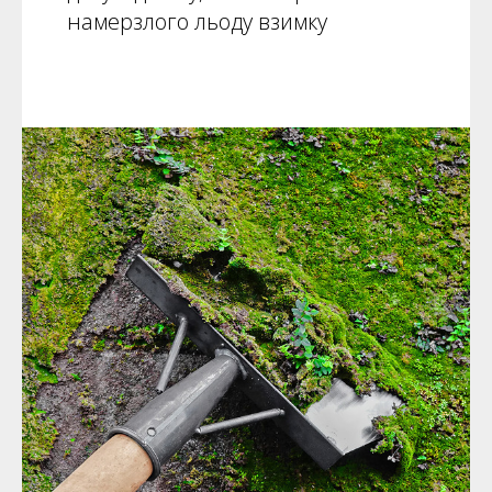
намерзлого льоду взимку