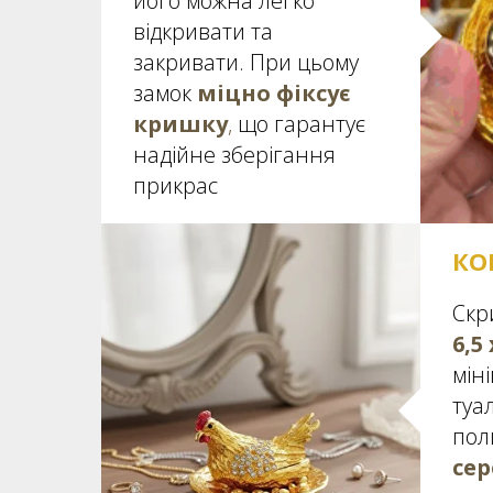
його можна легко
відкривати та
закривати. При цьому
замок
міцно фіксує
кришку
,
що гарантує
надійне зберігання
прикрас
КО
Скр
6,5 
мін
туа
пол
сер