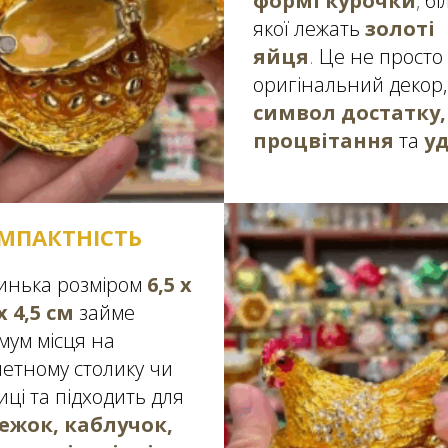
формі курочки
,
бі
якої лежать
золоті
яйця
.
Це не просто
оригінальний декор,
символ достатку,
процвітання
та
уд
МПАКТНІСТЬ
инька розміром
6,5 х
х 4,5 см
займе
імум місця на
летному столику чи
иці та підходить для
ежок, каблучок,