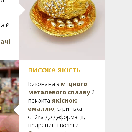
ля
 а й
ачі
ВИСОКА ЯКІСТЬ
Виконана з
міцного
металевого сплаву
й
покрита
якісною
емаллю
,
скринька
стійка до деформації,
подряпин і вологи.