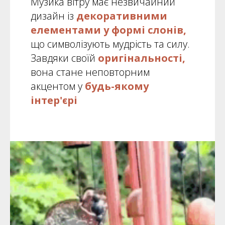
Музика вітру має незвичайний
дизайн із
декоративними
елементами у формі слонів,
що символізують мудрість та силу.
Завдяки своїй
оригінальності,
вона стане неповторним
акцентом у
будь-якому
інтер'єрі