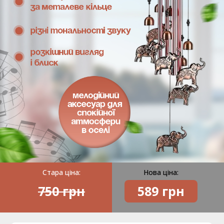
Стара ціна:
Нова ціна:
750 грн
589
грн