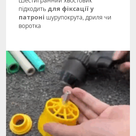
Шестигранний хвостовик
підходить
для фіксації у
патроні
шурупокрута, дриля чи
воротка