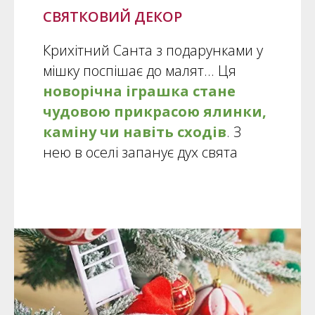
СВЯТКОВИЙ ДЕКОР
Крихітний Санта з подарунками у
мішку поспішає до малят... Ця
новорічна іграшка стане
чудовою прикрасою ялинки,
каміну чи навіть сходів
. З
нею в оселі запанує дух свята