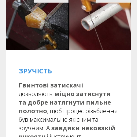
ЗРУЧІСТЬ
Гвинтові затискачі
дозволяють
міцно затиснути
та добре натягнути пильне
полотно
,
щоб процес різьблення
був максимально якісним та
зручним. А
завдяки нековзкій
рукоятці
інструмент