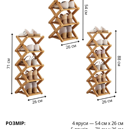
РОЗМІР:
4 яруси — 54 см х 26 см