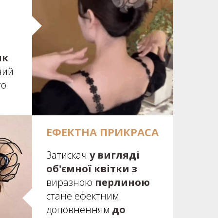
ик
ний
го
ЕФЕКТНА ПРИКРАСА
Затискач
у вигляді
об'ємної квітки з
виразною
перлиною
стане ефектним
доповненням
до