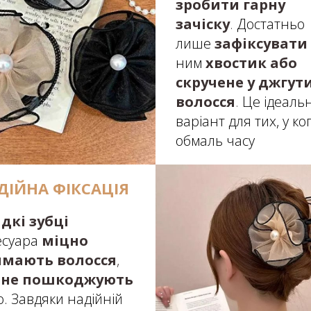
зробити гарну
зачіску
.
Достатньо
лише
зафіксувати
ним
хвостик або
скручене у джгут
волосся
.
Це ідеаль
варіант для тих, у ко
обмаль часу
ДІЙНА ФІКСАЦІЯ
дкі зубці
есуара
міцно
имають волосся
,
не пошкоджують
о. Завдяки надійній