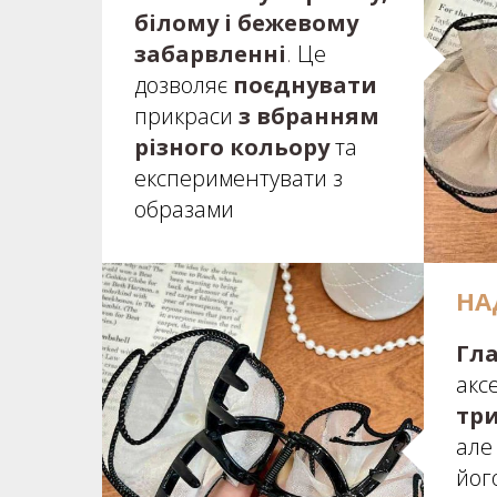
білому і бежевому
забарвленні
.
Це
дозволяє
поєднувати
прикраси
з вбранням
різного кольору
та
експериментувати з
образами
НА
Гла
акс
тр
але
йог