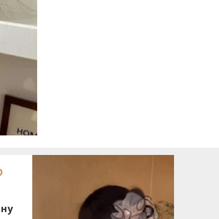
О
ину