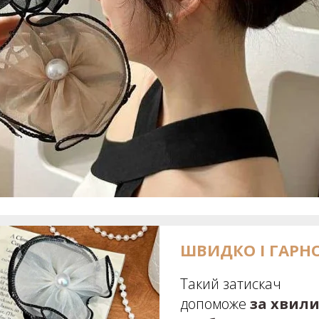
ШВИДКО І ГАРН
Такий затискач
допоможе
за хвил